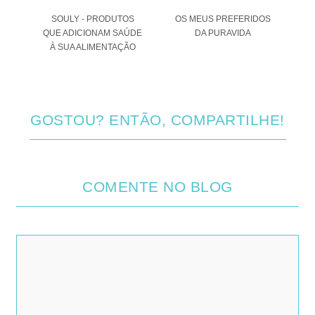
 O
SOULY - PRODUTOS
OS MEUS PREFERIDOS
A
QUE ADICIONAM SAÚDE
DA PURAVIDA
ANA
À SUA ALIMENTAÇÃO
GOSTOU? ENTÃO, COMPARTILHE!
COMENTE NO BLOG