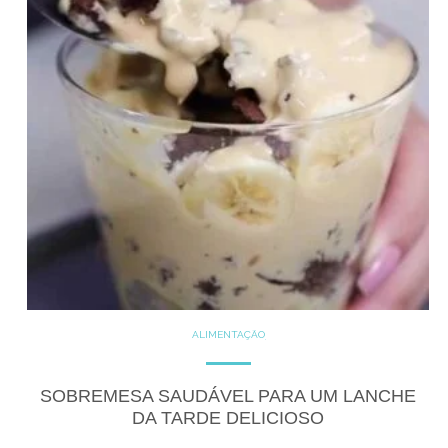
ALIMENTAÇÃO
COZINHE COM SAÚDE
DICAS
DOCES
DOCES PROTÉICOS
GLUTEN FREE
SOBREMESA SAUDÁVEL PARA UM LANCHE
RECEITAS
RECEITAS DOCES
DA TARDE DELICIOSO