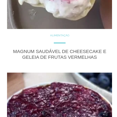
ALIMENTAÇÃO
COZINHE COM SAÚDE
DICAS
DICAS DE ALIMENTAÇÃO
DOCES
GLUTEN FREE
MAGNUM SAUDÁVEL DE CHEESECAKE E
RECEITAS
RECEITAS DOCES
GELEIA DE FRUTAS VERMELHAS