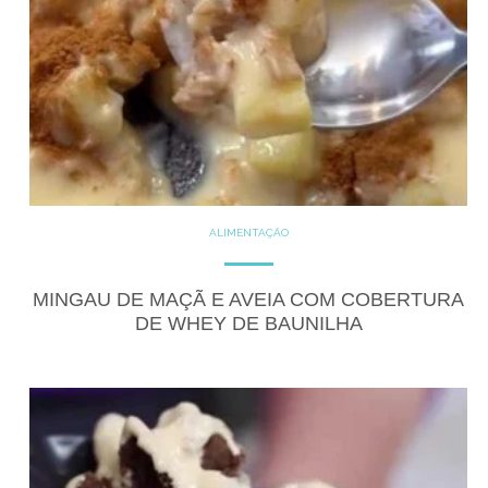
ALIMENTAÇÃO
COZINHE COM SAÚDE
DICAS
DOCES
GLUTEN FREE
LACTOSE FREE
MINGAU DE MAÇÃ E AVEIA COM COBERTURA
RECEITAS
RECEITAS DOCES
DE WHEY DE BAUNILHA