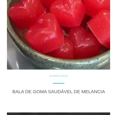
ALIMENTAÇÃO
COZINHE COM SAÚDE
DICAS
DICAS DE ALIMENTAÇÃO
DOCES
GLUTEN FREE
BALA DE GOMA SAUDÁVEL DE MELANCIA
LACTOSE FREE
RECEITAS
RECEITAS DOCES