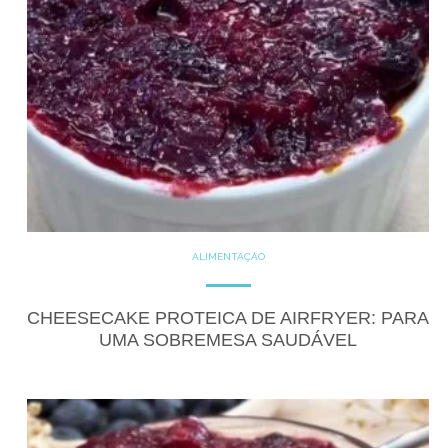
ALIMENTAÇÃO
COZINHE COM SAÚDE
DICAS
DICAS DE ALIMENTAÇÃO
DOCES
DOCES PROTÉICOS
CHEESECAKE PROTEICA DE AIRFRYER: PARA
FITNESS
GLUTEN FREE
UMA SOBREMESA SAUDÁVEL
RECEITAS
RECEITAS DOCES