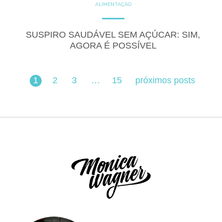
ALIMENTAÇÃO
COZINHE COM SAÚDE
DICAS
DICAS DE ALIMENTAÇÃO
DOCES
GLUTEN FREE
SUSPIRO SAUDÁVEL SEM AÇÚCAR: SIM,
LACTOSE FREE
PRODUTOS
AGORA É POSSÍVEL
RECEITAS
RECEITAS DOCES
1
2
3
…
15
próximos posts