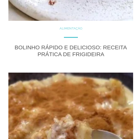
ALIMENTAÇÃO
COZINHE COM SAÚDE
DICAS
DICAS DE ALIMENTAÇÃO
DOCES
DOCES PROTÉICOS
BOLINHO RÁPIDO E DELICIOSO: RECEITA
GLUTEN FREE
LACTOSE FREE
PRÁTICA DE FRIGIDEIRA
PRODUTOS
RECEITAS
RECEITAS DOCES