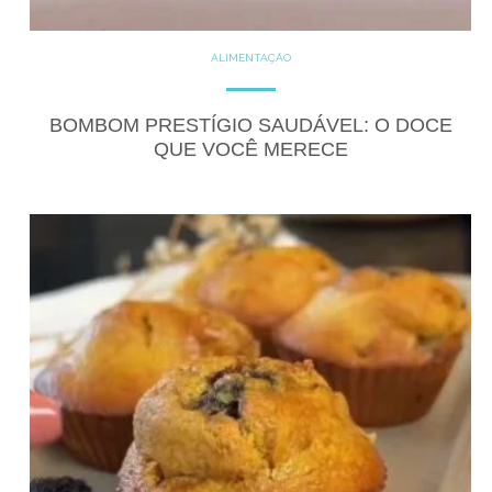
ALIMENTAÇÃO
COZINHE COM SAÚDE
DICAS
DOCES
GLUTEN FREE
LACTOSE FREE
BOMBOM PRESTÍGIO SAUDÁVEL: O DOCE
RECEITAS
RECEITAS DOCES
QUE VOCÊ MERECE