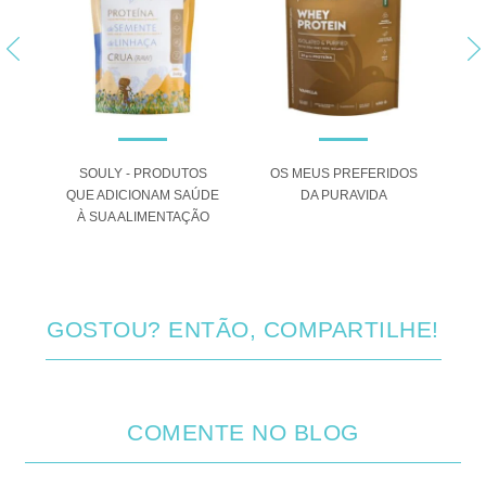
 O
SOULY - PRODUTOS
OS MEUS PREFERIDOS
A
QUE ADICIONAM SAÚDE
DA PURAVIDA
ANA
À SUA ALIMENTAÇÃO
GOSTOU? ENTÃO, COMPARTILHE!
COMENTE NO BLOG