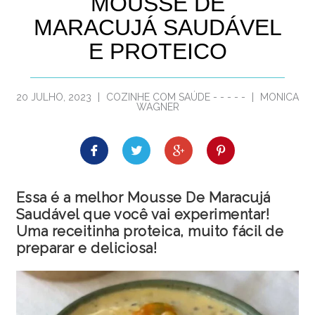
MOUSSE DE
MARACUJÁ SAUDÁVEL
E PROTEICO
20 JULHO, 2023
|
COZINHE COM SAÚDE
-
-
-
-
-
|
MONICA
WAGNER
Essa é a melhor Mousse De Maracujá
Saudável que você vai experimentar!
Uma receitinha proteica, muito fácil de
preparar e deliciosa!