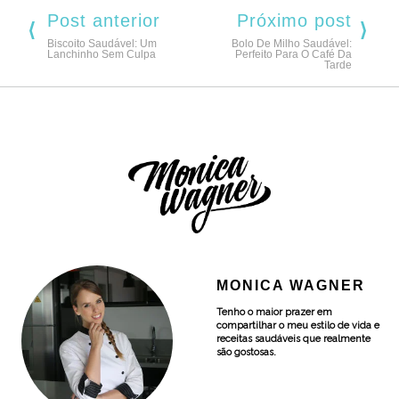
Post anterior
Próximo post
Biscoito Saudável: Um
Bolo De Milho Saudável:
Lanchinho Sem Culpa
Perfeito Para O Café Da
Tarde
MONICA WAGNER
Tenho o maior prazer em
compartilhar o meu estilo de vida e
receitas saudáveis que realmente
são gostosas.