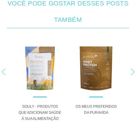
VOCÊ PODE GOSTAR DESSES POSTS
TAMBÉM
 O
SOULY - PRODUTOS
OS MEUS PREFERIDOS
A
QUE ADICIONAM SAÚDE
DA PURAVIDA
ANA
À SUA ALIMENTAÇÃO