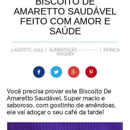
BISCOITO DE
AMARETTO SAUDÁVEL
FEITO COM AMOR E
SAÚDE
3 AGOSTO, 2023
|
ALIMENTAÇÃO
-
-
-
-
-
-
-
|
MONICA
WAGNER
Você precisa provar este Biscoito De
Amaretto Saudável. Super macio e
saboroso, com gostinho de amêndoas,
ele vai adoçar o seu café da tarde!