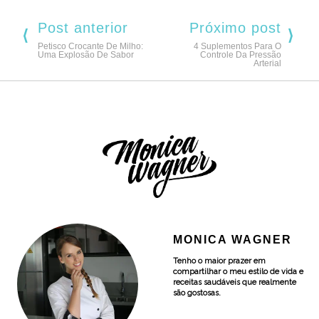
Post anterior
Próximo post
Petisco Crocante De Milho:
4 Suplementos Para O
Uma Explosão De Sabor
Controle Da Pressão
Arterial
MONICA WAGNER
Tenho o maior prazer em
compartilhar o meu estilo de vida e
receitas saudáveis que realmente
são gostosas.