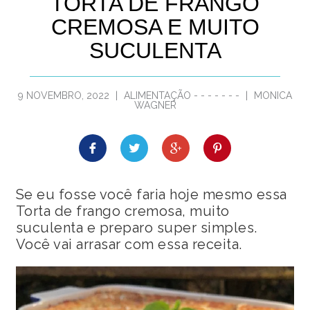
TORTA DE FRANGO
CREMOSA E MUITO
SUCULENTA
9 NOVEMBRO, 2022
|
ALIMENTAÇÃO
-
-
-
-
-
-
-
|
MONICA
WAGNER
Se eu fosse você faria hoje mesmo essa
Torta de frango cremosa, muito
suculenta e preparo super simples.
Você vai arrasar com essa receita.