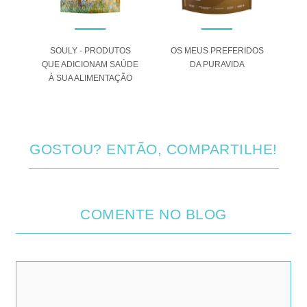
 O
SOULY - PRODUTOS
OS MEUS PREFERIDOS
A
QUE ADICIONAM SAÚDE
DA PURAVIDA
ANA
À SUA ALIMENTAÇÃO
GOSTOU? ENTÃO, COMPARTILHE!
COMENTE NO BLOG