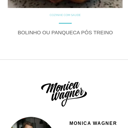
COZINHE COM SAÚDE
DOCES
DOCES PROTÉICOS
GLUTEN FREE
LACTOSE FREE
RECEITAS
BOLINHO OU PANQUECA PÓS TREINO
RECEITAS DOCES
MONICA WAGNER