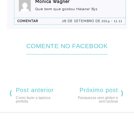
Monica Wagner
Que bom que gostou Halana! Bjs
COMENTAR
28 DE SETEMBRO DE 2014 - 11:11
COMENTE NO FACEBOOK
Post anterior
Próximo post
Como fazer a tapioca
Panquecas sem glúten e
perfeita
sem lactose