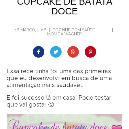
CUPCAKE DE BATATA
DOCE
16 MARÇO, 2016
|
COZINHE COM SAÚDE
-
-
-
-
-
|
MONICA WAGNER
Essa receitinha foi uma das primeiras
que eu desenvolvi em busca de uma
alimentação mais saudável.
E foi sucesso lá em casa! Pode testar
que vai gostar 🙂