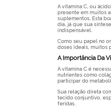
A vitamina C, ou ácid
presente em muitos a
suplementos. Esta boa
dia, já que sua sínte
indispensável.
Como seu papel no or
doses ideais, muitos 
A Importância Da V
A vitamina C é necess
nutrientes como colág
participar do metabol
Sua relação direta co
tecido conjuntivo, es
feridas.