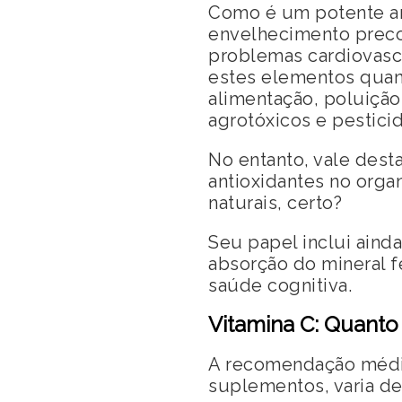
Como é um potente an
envelhecimento preco
problemas cardiovascu
estes elementos quan
alimentação, poluição
agrotóxicos e pesticid
No entanto, vale dest
antioxidantes no orga
naturais, certo?
Seu papel inclui aind
absorção do mineral fe
saúde cognitiva.
Vitamina C: Quanto 
A recomendação média
suplementos, varia d