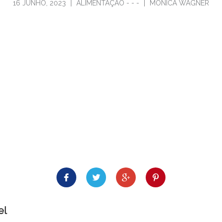
16 JUNHO, 2023
|
ALIMENTAÇÃO
-
-
-
|
MONICA WAGNER
el