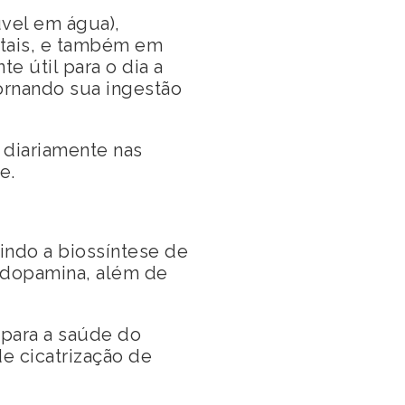
úvel em água),
etais, e também em
 útil para o dia a
tornando sua ingestão
 diariamente nas
e.
indo a biossíntese de
a dopamina, além de
 para a saúde do
e cicatrização de