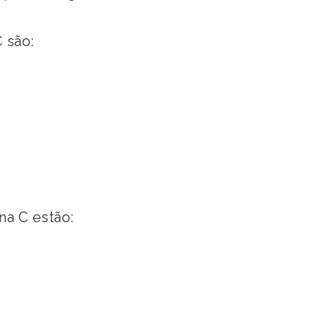
 são:
na C estão: