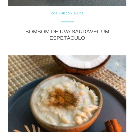
COZINHE COM SAÚDE
DOCES
GLUTEN FREE
LACTOSE FREE
RECEITAS
RECEITAS DOCES
BOMBOM DE UVA SAUDÁVEL UM
VEGANO
ESPETÁCULO