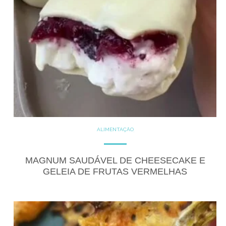
ALIMENTAÇÃO
COZINHE COM SAÚDE
DICAS
DICAS DE ALIMENTAÇÃO
DOCES
GLUTEN FREE
MAGNUM SAUDÁVEL DE CHEESECAKE E
RECEITAS
RECEITAS DOCES
GELEIA DE FRUTAS VERMELHAS