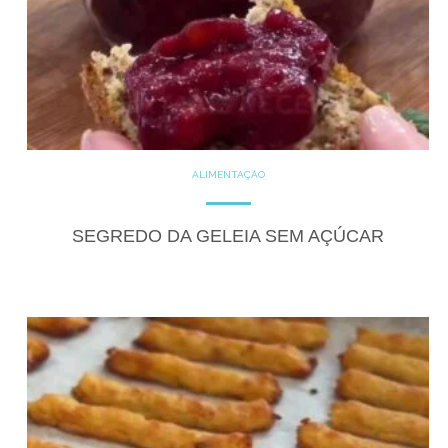
ALIMENTAÇÃO
COZINHE COM SAÚDE
DICAS
DOCES
GLUTEN FREE
LACTOSE FREE
SEGREDO DA GELEIA SEM AÇÚCAR
RECEITAS
RECEITAS DOCES
VEGANO