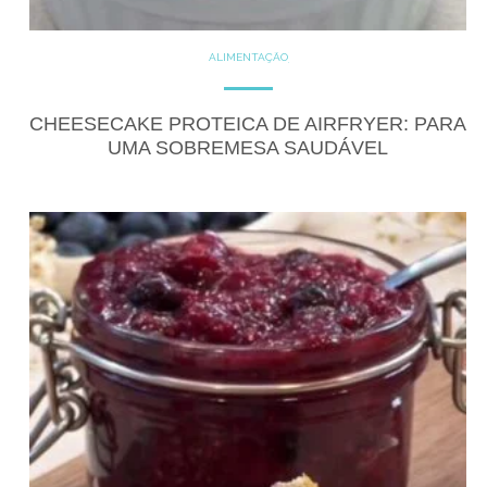
ALIMENTAÇÃO
COZINHE COM SAÚDE
DICAS
DICAS DE ALIMENTAÇÃO
DOCES
DOCES PROTÉICOS
CHEESECAKE PROTEICA DE AIRFRYER: PARA
FITNESS
GLUTEN FREE
UMA SOBREMESA SAUDÁVEL
RECEITAS
RECEITAS DOCES