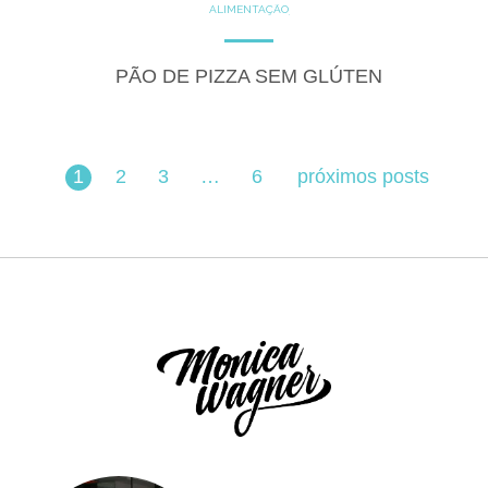
ALIMENTAÇÃO
COZINHE COM SAÚDE
DICAS
DICAS DE ALIMENTAÇÃO
FITNESS
GLUTEN FREE
PÃO DE PIZZA SEM GLÚTEN
LACTOSE FREE
RECEITAS
SALGADOS
1
2
3
…
6
próximos posts