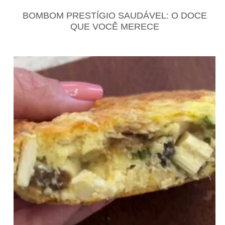
GLUTEN FREE
LACTOSE FREE
BOMBOM PRESTÍGIO SAUDÁVEL: O DOCE
RECEITAS
RECEITAS DOCES
QUE VOCÊ MERECE