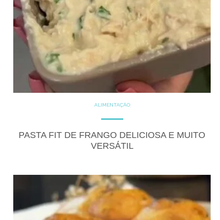
ALIMENTAÇÃO
COZINHE COM SAÚDE
DICAS
DICAS DE ALIMENTAÇÃO
GLUTEN FREE
RECEITAS
PASTA FIT DE FRANGO DELICIOSA E MUITO
SALGADOS
VERSÁTIL