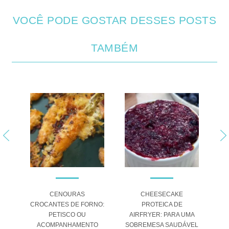
VOCÊ PODE GOSTAR DESSES POSTS
TAMBÉM
 DE
CENOURAS
CHEESECAKE
S
EIA
CROCANTES DE FORNO:
PROTEICA DE
HAS
PETISCO OU
AIRFRYER: PARA UMA
ACOMPANHAMENTO
SOBREMESA SAUDÁVEL