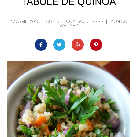
TABULE DE QUINOA
17 ABRIL, 2016
|
COZINHE COM SAÚDE
-
-
-
-
|
MONICA
WAGNER