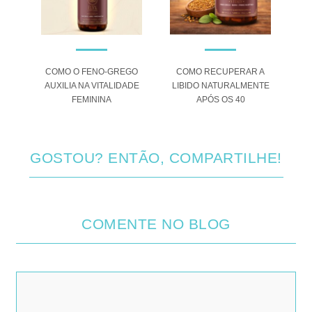
O
COMO O FENO-GREGO
COMO RECUPERAR A
L
AUXILIA NA VITALIDADE
LIBIDO NATURALMENTE
0+
FEMININA
APÓS OS 40
E
GOSTOU? ENTÃO, COMPARTILHE!
COMENTE NO BLOG