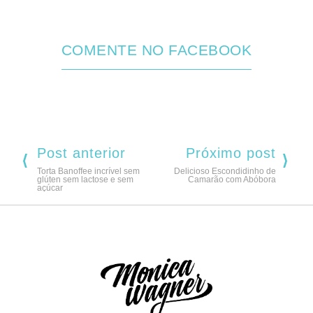
COMENTE NO FACEBOOK
Post anterior
Próximo post
Torta Banoffee incrível sem
Delicioso Escondidinho de
glúten sem lactose e sem
Camarão com Abóbora
açúcar