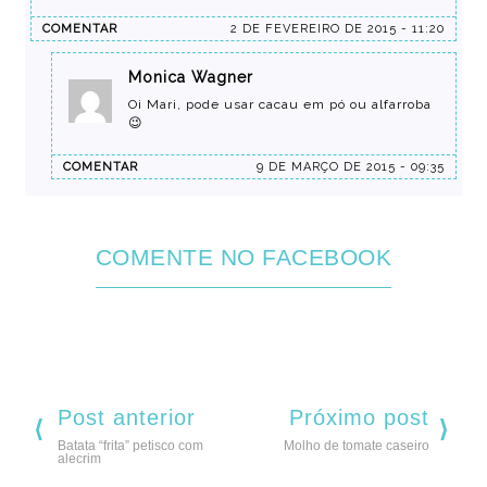
COMENTAR
2 DE FEVEREIRO DE 2015 - 11:20
Monica Wagner
Oi Mari, pode usar cacau em pó ou alfarroba
😉
COMENTAR
9 DE MARÇO DE 2015 - 09:35
COMENTE NO FACEBOOK
Post anterior
Próximo post
Batata “frita” petisco com
Molho de tomate caseiro
alecrim