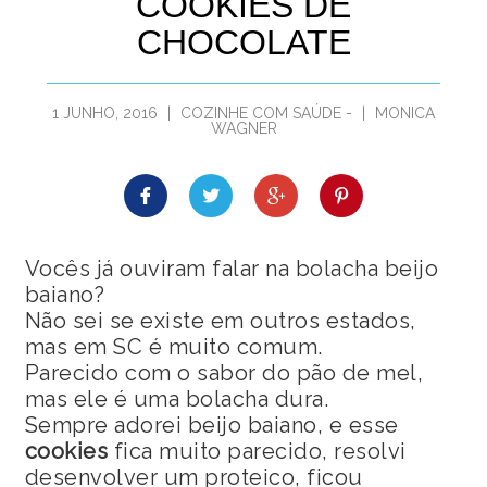
COOKIES DE
CHOCOLATE
1 JUNHO, 2016
|
COZINHE COM SAÚDE
-
|
MONICA
WAGNER
Vocês já ouviram falar na bolacha beijo
baiano?
Não sei se existe em outros estados,
mas em SC é muito comum.
Parecido com o sabor do pão de mel,
mas ele é uma bolacha dura.
Sempre adorei beijo baiano, e esse
cookies
fica muito parecido, resolvi
desenvolver um proteico, ficou