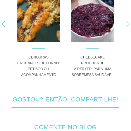
 DE
CENOURAS
CHEESECAKE
S
EIA
CROCANTES DE FORNO:
PROTEICA DE
HAS
PETISCO OU
AIRFRYER: PARA UMA
ACOMPANHAMENTO
SOBREMESA SAUDÁVEL
GOSTOU? ENTÃO, COMPARTILHE!
COMENTE NO BLOG