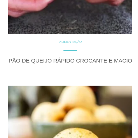
ALIMENTAÇÃO
COZINHE COM SAÚDE
DICAS
GLUTEN FREE
LACTOSE FREE
RECEITAS
PÃO DE QUEIJO RÁPIDO CROCANTE E MACIO
SALGADOS