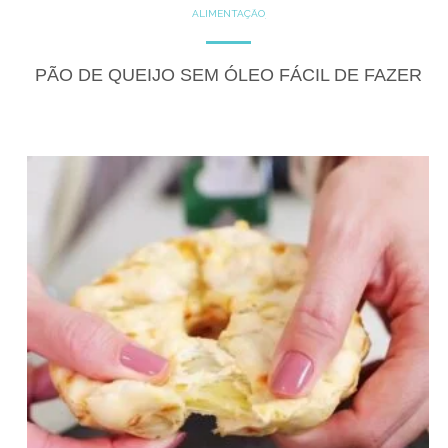
ALIMENTAÇÃO
COZINHE COM SAÚDE
DICAS
DICAS DE ALIMENTAÇÃO
GLUTEN FREE
LACTOSE FREE
PÃO DE QUEIJO SEM ÓLEO FÁCIL DE FAZER
RECEITAS
SALGADOS