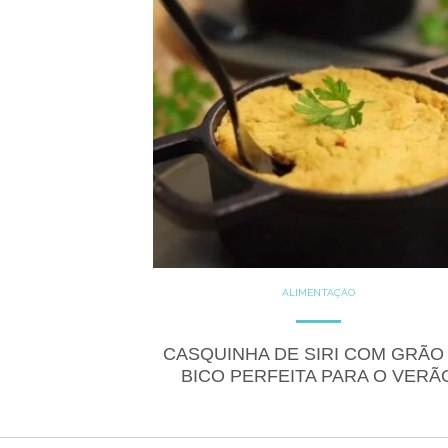
ALIMENTAÇÃO
COZINHE COM SAÚDE
DICAS
DICAS DE ALIMENTAÇÃO
FITNESS
GLUTEN FREE
CASQUINHA DE SIRI COM GRÃO
LACTOSE FREE
RECEITAS
BICO PERFEITA PARA O VERÃ
SALGADOS