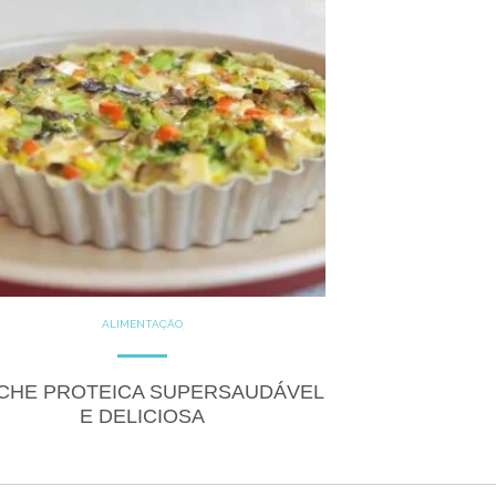
ALIMENTAÇÃO
COZINHE COM SAÚDE
DICAS
GLUTEN FREE
LACTOSE FREE
RECEITAS
CHE PROTEICA SUPERSAUDÁVEL
SALGADOS
E DELICIOSA