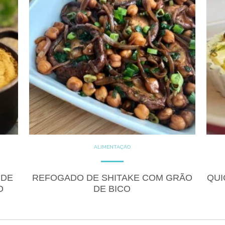
ALIMENTAÇÃO
COZINHE COM SAÚDE
DICAS
DICAS DE ALIMENTAÇÃO
GLUTEN FREE
LACTOSE FREE
 DE
REFOGADO DE SHITAKE COM GRÃO
QUI
RECEITAS
SALGADOS
O
DE BICO
VEGANO