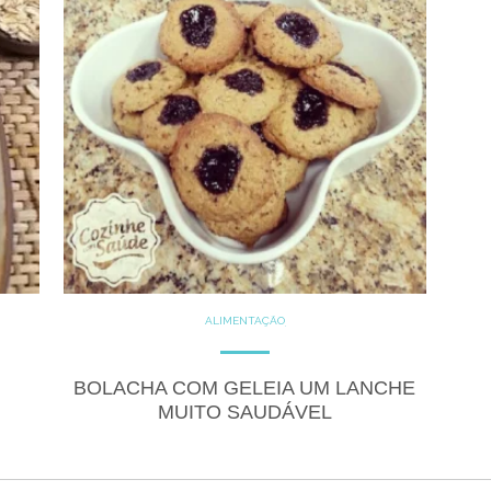
ALIMENTAÇÃO
COZINHE COM SAÚDE
DICAS
DOCES
GLUTEN FREE
LACTOSE FREE
BOLACHA COM GELEIA UM LANCHE
RECEITAS
RECEITAS DOCES
MUITO SAUDÁVEL