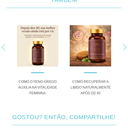
GO
COMO RECUPERAR A
SUPLEMENTOS
ADE
LIBIDO NATURALMENTE
NATURAIS PARA
S
APÓS OS 40
ENERGIA APÓS OS 40
GOSTOU? ENTÃO, COMPARTILHE!