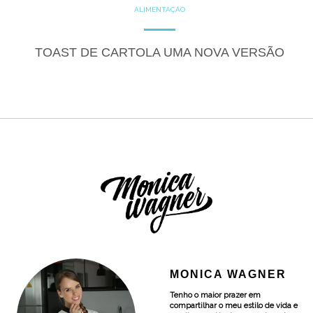
ALIMENTAÇÃO
COZINHE COM SAÚDE
DICAS
DICAS DE ALIMENTAÇÃO
DOCES
GLUTEN FREE
TOAST DE CARTOLA UMA NOVA VERSÃO
LACTOSE FREE
RECEITAS
RECEITAS DOCES
MONICA WAGNER
Tenho o maior prazer em
compartilhar o meu estilo de vida e