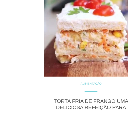
ALIMENTAÇÃO
COZINHE COM SAÚDE
DICAS
DICAS DE ALIMENTAÇÃO
GLUTEN FREE
GLUTEN FREE
TORTA FRIA DE FRANGO UM
RECEITAS
SALGADOS
DELICIOSA REFEIÇÃO PARA
QUALQUER MOMENTO DO DI