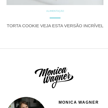
ALIMENTAÇÃO
COZINHE COM SAÚDE
DICAS
DICAS DE ALIMENTAÇÃO
DOCES
GLUTEN FREE
TORTA COOKIE VEJA ESTA VERSÃO INCRÍVEL
LACTOSE FREE
RECEITAS
RECEITAS DOCES
MONICA WAGNER