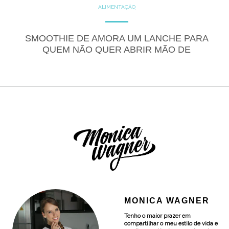
ALIMENTAÇÃO
COZINHE COM SAÚDE
DICAS
DICAS DE ALIMENTAÇÃO
DOCES
GLUTEN FREE
SMOOTHIE DE AMORA UM LANCHE PARA
LACTOSE FREE
RECEITAS
QUEM NÃO QUER ABRIR MÃO DE
RECEITAS DOCES
PRATICIDADE E SAÚDE
MONICA WAGNER
Tenho o maior prazer em
compartilhar o meu estilo de vida e