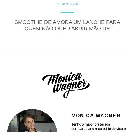
ALIMENTAÇÃO
COZINHE COM SAÚDE
DICAS
DICAS DE ALIMENTAÇÃO
DOCES
GLUTEN FREE
SMOOTHIE DE AMORA UM LANCHE PARA
LACTOSE FREE
RECEITAS
QUEM NÃO QUER ABRIR MÃO DE
RECEITAS DOCES
PRATICIDADE E SAÚDE
MONICA WAGNER
Tenho o maior prazer em
compartilhar o meu estilo de vida e