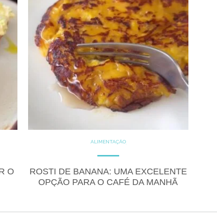
ALIMENTAÇÃO
COZINHE COM SAÚDE
DICAS
DICAS DE ALIMENTAÇÃO
DOCES
FITNESS
R O
ROSTI DE BANANA: UMA EXCELENTE
GLUTEN FREE
LACTOSE FREE
OPÇÃO PARA O CAFÉ DA MANHÃ
RECEITAS
RECEITAS DOCES