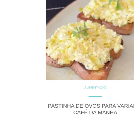
ALIMENTAÇÃO
COZINHE COM SAÚDE
DICAS
DICAS DE ALIMENTAÇÃO
GLUTEN FREE
RECEITAS
PASTINHA DE OVOS PARA VARIA
SALGADOS
CAFÉ DA MANHÃ