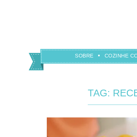
SOBRE
COZINHE C
TAG: REC