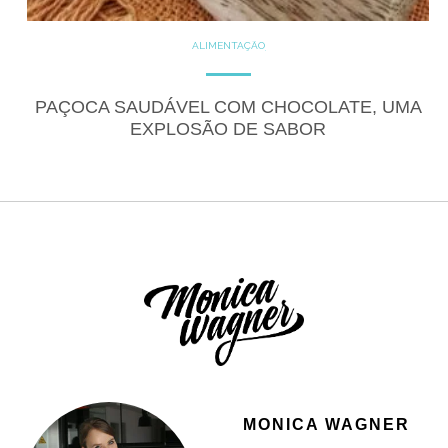
ALIMENTAÇÃO
COZINHE COM SAÚDE
DICAS
DICAS DE ALIMENTAÇÃO
DOCES
DOCES PROTÉICOS
PAÇOCA SAUDÁVEL COM CHOCOLATE, UMA
FITNESS
GLUTEN FREE
EXPLOSÃO DE SABOR
LACTOSE FREE
RECEITAS
RECEITAS DOCES
VEGANO
MONICA WAGNER