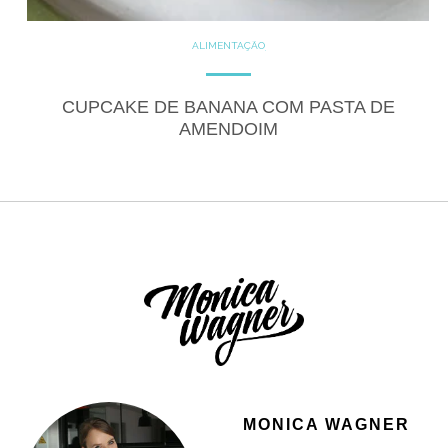
ALIMENTAÇÃO
COZINHE COM SAÚDE
DICAS
DICAS DE ALIMENTAÇÃO
DOCES
GLUTEN FREE
CUPCAKE DE BANANA COM PASTA DE
LACTOSE FREE
RECEITAS
AMENDOIM
RECEITAS DOCES
MONICA WAGNER