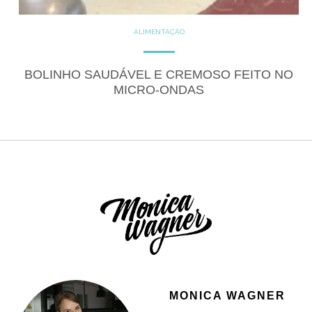
ALIMENTAÇÃO
COZINHE COM SAÚDE
DICAS
DICAS DE ALIMENTAÇÃO
DOCES
GLUTEN FREE
BOLINHO SAUDÁVEL E CREMOSO FEITO NO
LACTOSE FREE
RECEITAS
MICRO-ONDAS
RECEITAS DOCES
MONICA WAGNER