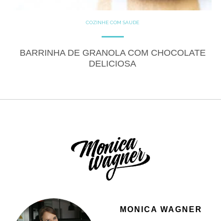
COZINHE COM SAÚDE
DOCES
GLUTEN FREE
LACTOSE FREE
RECEITAS
RECEITAS DOCES
BARRINHA DE GRANOLA COM CHOCOLATE
VEGANO
DELICIOSA
MONICA WAGNER