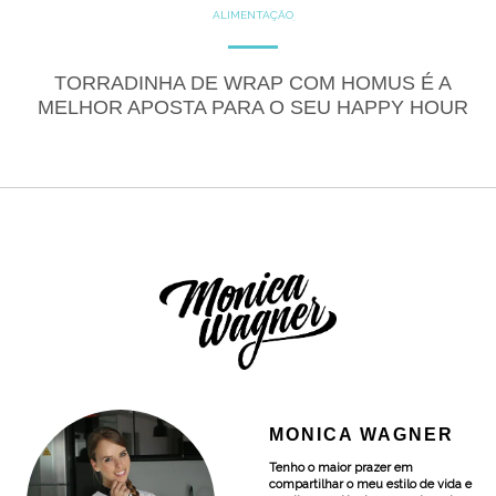
ALIMENTAÇÃO
COZINHE COM SAÚDE
DICAS
DICAS DE ALIMENTAÇÃO
LACTOSE FREE
RECEITAS
TORRADINHA DE WRAP COM HOMUS É A
SALGADOS
VEGANO
MELHOR APOSTA PARA O SEU HAPPY HOUR
MONICA WAGNER
Tenho o maior prazer em
compartilhar o meu estilo de vida e