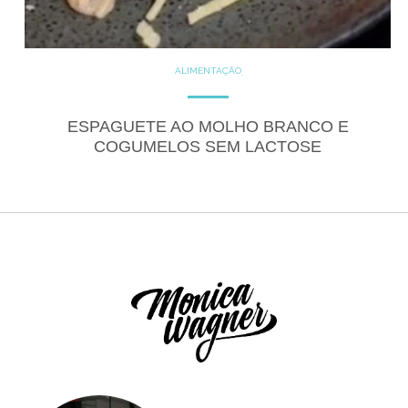
ALIMENTAÇÃO
COZINHE COM SAÚDE
DICAS
GLUTEN FREE
LACTOSE FREE
PRODUTOS
ESPAGUETE AO MOLHO BRANCO E
RECEITAS
SALGADOS
COGUMELOS SEM LACTOSE