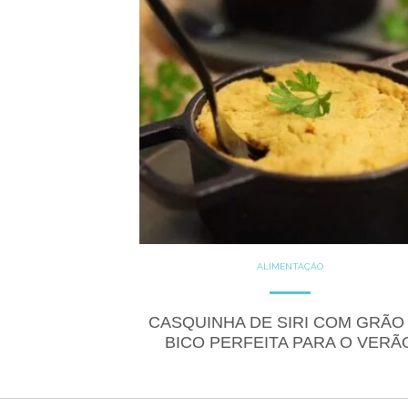
ALIMENTAÇÃO
COZINHE COM SAÚDE
DICAS
DICAS DE ALIMENTAÇÃO
FITNESS
GLUTEN FREE
CASQUINHA DE SIRI COM GRÃO
LACTOSE FREE
RECEITAS
BICO PERFEITA PARA O VERÃ
SALGADOS