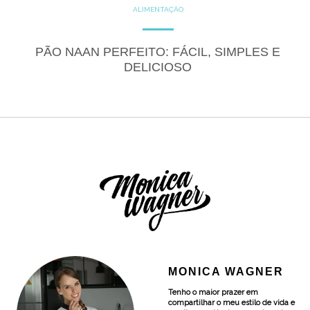
ALIMENTAÇÃO
COZINHE COM SAÚDE
DICAS
DICAS DE ALIMENTAÇÃO
GLUTEN FREE
LACTOSE FREE
PÃO NAAN PERFEITO: FÁCIL, SIMPLES E
RECEITAS
SALGADOS
DELICIOSO
MONICA WAGNER
Tenho o maior prazer em
compartilhar o meu estilo de vida e