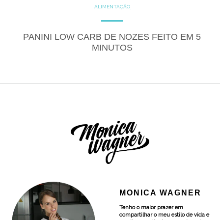
ALIMENTAÇÃO
COZINHE COM SAÚDE
DICAS
GLUTEN FREE
LACTOSE FREE
RECEITAS
PANINI LOW CARB DE NOZES FEITO EM 5
SALGADOS
MINUTOS
MONICA WAGNER
Tenho o maior prazer em
compartilhar o meu estilo de vida e