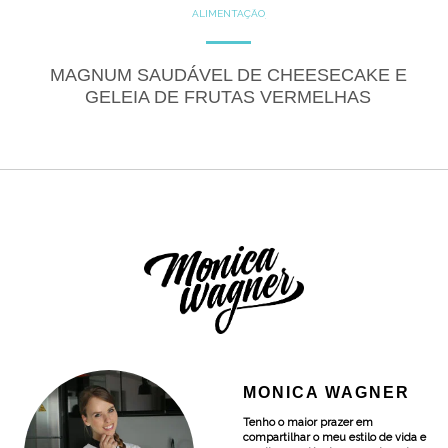
ALIMENTAÇÃO
COZINHE COM SAÚDE
DICAS
DICAS DE ALIMENTAÇÃO
DOCES
GLUTEN FREE
MAGNUM SAUDÁVEL DE CHEESECAKE E
RECEITAS
RECEITAS DOCES
GELEIA DE FRUTAS VERMELHAS
MONICA WAGNER
Tenho o maior prazer em
compartilhar o meu estilo de vida e