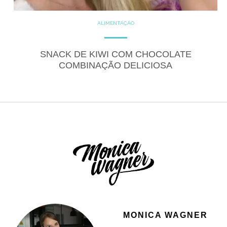
ALIMENTAÇÃO
COZINHE COM SAÚDE
DICAS
DICAS DE ALIMENTAÇÃO
DOCES
GLUTEN FREE
SNACK DE KIWI COM CHOCOLATE
LACTOSE FREE
RECEITAS
COMBINAÇÃO DELICIOSA
RECEITAS DOCES
MONICA WAGNER