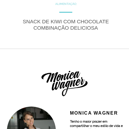
ALIMENTAÇÃO
COZINHE COM SAÚDE
DICAS
DICAS DE ALIMENTAÇÃO
DOCES
GLUTEN FREE
SNACK DE KIWI COM CHOCOLATE
LACTOSE FREE
RECEITAS
COMBINAÇÃO DELICIOSA
RECEITAS DOCES
MONICA WAGNER
Tenho o maior prazer em
compartilhar o meu estilo de vida e