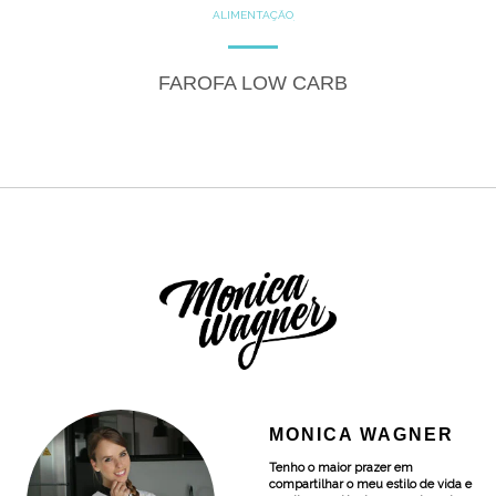
ALIMENTAÇÃO
COZINHE COM SAÚDE
DICAS
DICAS DE ALIMENTAÇÃO
FITNESS
GLUTEN FREE
FAROFA LOW CARB
LACTOSE FREE
RECEITAS
SALGADOS
MONICA WAGNER
Tenho o maior prazer em
compartilhar o meu estilo de vida e