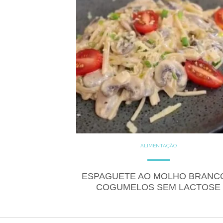
ALIMENTAÇÃO
COZINHE COM SAÚDE
DICAS
GLUTEN FREE
LACTOSE FREE
PRODUTOS
ESPAGUETE AO MOLHO BRANC
RECEITAS
SALGADOS
COGUMELOS SEM LACTOSE