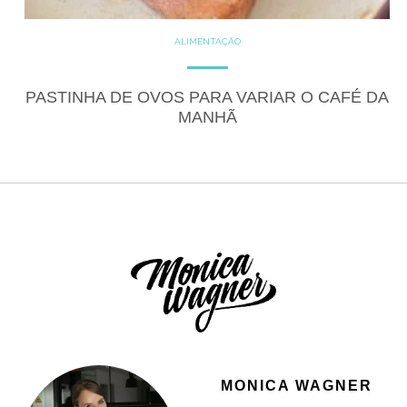
ALIMENTAÇÃO
COZINHE COM SAÚDE
DICAS
DICAS DE ALIMENTAÇÃO
GLUTEN FREE
RECEITAS
PASTINHA DE OVOS PARA VARIAR O CAFÉ DA
SALGADOS
MANHÃ
MONICA WAGNER