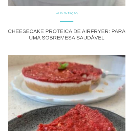
ALIMENTAÇÃO
COZINHE COM SAÚDE
DICAS
DICAS DE ALIMENTAÇÃO
DOCES
DOCES PROTÉICOS
CHEESECAKE PROTEICA DE AIRFRYER: PARA
FITNESS
GLUTEN FREE
UMA SOBREMESA SAUDÁVEL
RECEITAS
RECEITAS DOCES