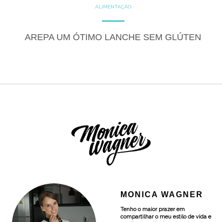
ALIMENTAÇÃO
COZINHE COM SAÚDE
DICAS
GLUTEN FREE
LACTOSE FREE
RECEITAS
AREPA UM ÓTIMO LANCHE SEM GLÚTEN
SALGADOS
MONICA WAGNER
Tenho o maior prazer em
compartilhar o meu estilo de vida e