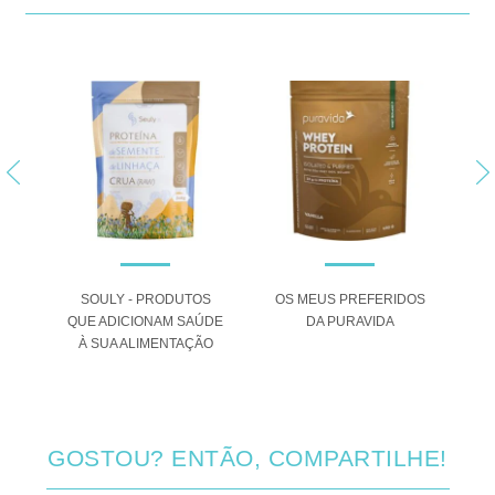
 O
SOULY - PRODUTOS
OS MEUS PREFERIDOS
A
QUE ADICIONAM SAÚDE
DA PURAVIDA
ANA
À SUA ALIMENTAÇÃO
GOSTOU? ENTÃO, COMPARTILHE!